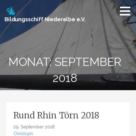
Zum
Inhalt
springen
Bildungsschiff Niederelbe e.V.
MONAT: SEPTEMBER
2018
Rund Rhin Törn 2018
29. September 2018
Christoph